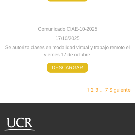
Comunicado CIAE-10-2025
17/10/2025
Se autoriza clases en modalidad virtual y trabajo remoto el
viernes 17 de octubre.
DESCARGAR
1
2
3
…
7
Siguiente