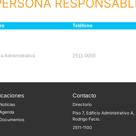
PERSONA RESPONSABL
re
Teléfono
ra Administrativa
2511-0000
icaciones
Contacto
Noticias
Directorio
Agenda
Piso 7, Edificio Administrativo A
Rodrigo Facio.
Documentos
2511-1100