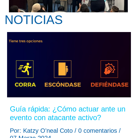
NOTICIAS
Kay Pranis ofreció la conferencia ...
Guía rápida: ¿Cómo actuar ante un
evento con atacante activo?
Por: Katzy O'neal Coto / 0 comentarios /
07 Marzo 2024